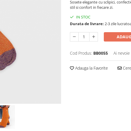
Sosete elegante cu sclipici, confe
stil si confort in fiecare zi.
IN STOC
Durata de livrare:
2-3 zile lucrato
ADAUG
Cod Produs:
BB0055
Ai nevoie
Adauga la Favorite
Cere 