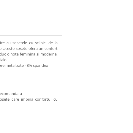
ce cu sosetele cu sclipici de la
te, aceste sosete ofera un confort
 aduc o nota feminina si moderna,
iale.
bre metalizate - 3% spandex
r recomandata
sosete care imbina confortul cu