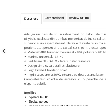
Caracteristici
Review-uri
(0)
Descriere
Adauga un plus de stil si rafinament tinutelor tale zilni
Billybelt. Realizate din bumbac mercerizat de inalta calita
superior si un aspect elegant. Detaliile discrete cu inima
potrivita atat pentru tinute casual, cat si pentru ocazii spec
✔ Material: 48% bumbac mercerizat - 40% poliester - 9% fi
✔ Marime universala: 37–40
✔ Certificare OEKO-TEX – fara substante nocive
✔ Design simplu, cu detalii stralucitoare
✔ Logo Billybelt brodat discret
✔ Ingrijire: spalare la 30°C, intoarse pe dos; uscarea la ae
Completeaza-ti colectia de accesorii cu o pereche de 
eleganta subtila.
Ingrijire
:
Spalare la 30°.
Spalati pe dos