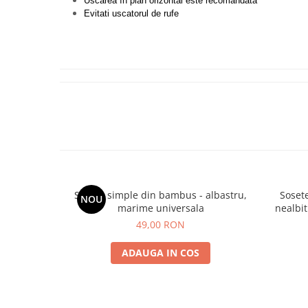
Uscarea în plan orizontal este recomandată
Evitati uscatorul de rufe
Sosete simple din bambus - albastru,
Soset
NOU
marime universala
nealbit
49,00 RON
ADAUGA IN COS