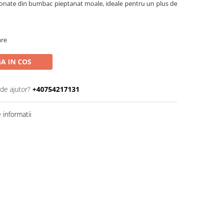
ctionate din bumbac pieptanat moale, ideale pentru un plus de
are
A IN COS
 de ajutor?
+40754217131
informatii