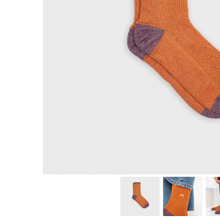
Produse pentru casa
Accesorii
Idei pentru casa
Prosoape bucatarie