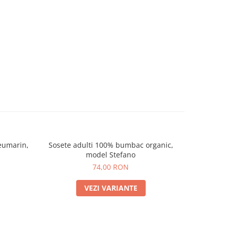
eumarin,
Sosete adulti 100% bumbac organic,
Sosete 
NOU
model Stefano
desc
74,00 RON
VEZI VARIANTE