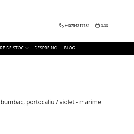
+40754217131
0,00
ARE DE STOC
DESPRE NOI
BLOG
, bumbac, portocaliu / violet - marime