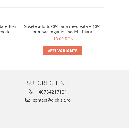
ita + 10%
Sosete adulti 90% lana nevopsita + 10%
Cutie cu 7 
-20%
 model
bumbac organic, model Chiara
118,00 RON
15
VEZI VARIANTE
SUPORT CLIENTI
+40754217131
contact@dichisit.ro