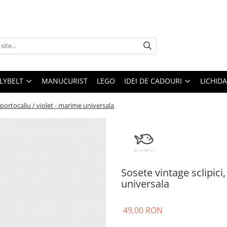
LLYBELT
MANUCURIST
LEGO
IDEI DE CADOURI
LICHID
 portocaliu / violet - marime universala
Sosete vintage sclipici
universala
49,00 RON