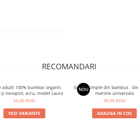
RECOMANDARI
e adulti 100% bumbac organic
Sosete simple din bambus - bl
NOU
 și nevopsit, ecru, model Laura
marime universala
54,00 RON
49,00 RON
VEZI VARIANTE
ADAUGA IN COS