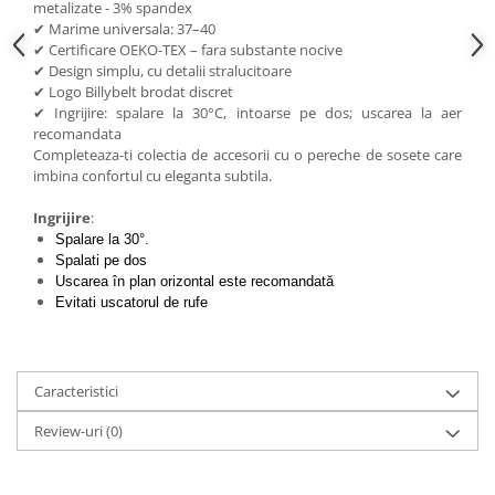
metalizate - 3% spandex
✔ Marime universala: 37–40
✔ Certificare OEKO-TEX – fara substante nocive
✔ Design simplu, cu detalii stralucitoare
✔ Logo Billybelt brodat discret
✔ Ingrijire: spalare la 30°C, intoarse pe dos; uscarea la aer
recomandata
Completeaza-ti colectia de accesorii cu o pereche de sosete care
imbina confortul cu eleganta subtila.
Ingrijire
:
Spalare la 30°.
Spalati pe dos
Uscarea în plan orizontal este recomandată
Evitati uscatorul de rufe
Caracteristici
Review-uri
(0)