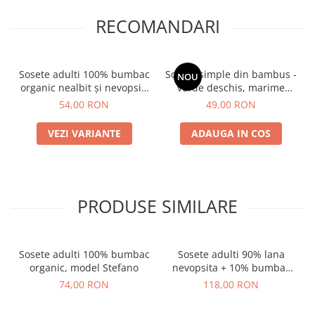
RECOMANDARI
Sosete adulti 100% bumbac
Sosete simple din bambus -
NOU
organic nealbit și nevopsit,
verde deschis, marime
ecru, model Laura
universala
54,00 RON
49,00 RON
VEZI VARIANTE
ADAUGA IN COS
PRODUSE SIMILARE
Sosete adulti 100% bumbac
Sosete adulti 90% lana
organic, model Stefano
nevopsita + 10% bumbac
organic, model Chiara
74,00 RON
118,00 RON