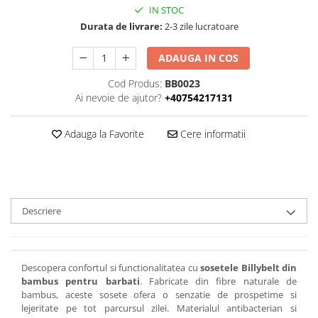
IN STOC
Durata de livrare:
2-3 zile lucratoare
ADAUGA IN COS
Cod Produs:
BB0023
Ai nevoie de ajutor?
+40754217131
Adauga la Favorite
Cere informatii
Descriere
Descopera confortul si functionalitatea cu
sosetele Billybelt din
bambus pentru barbati
. Fabricate din fibre naturale de
bambus, aceste sosete ofera o senzatie de prospetime si
lejeritate pe tot parcursul zilei. Materialul antibacterian si