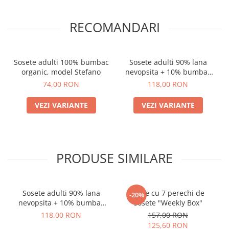
RECOMANDARI
Sosete adulti 100% bumbac
Sosete adulti 90% lana
organic, model Stefano
nevopsita + 10% bumbac
organic, model Chiara
74,00 RON
118,00 RON
VEZI VARIANTE
VEZI VARIANTE
PRODUSE SIMILARE
Sosete adulti 90% lana
Cutie cu 7 perechi de
-20%
nevopsita + 10% bumbac
sosete "Weekly Box"
organic, model Chiara
118,00 RON
157,00 RON
125,60 RON