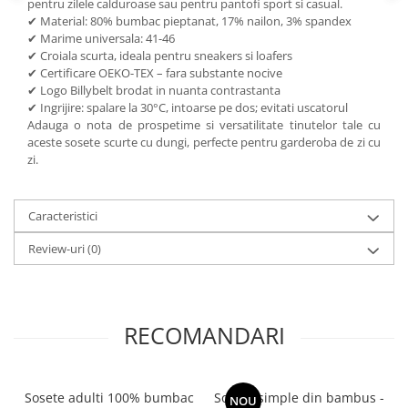
pentru zilele calduroase sau pentru pantofi sport si casual.
✔ Material: 80% bumbac pieptanat, 17% nailon, 3% spandex
✔ Marime universala: 41-46
✔ Croiala scurta, ideala pentru sneakers si loafers
✔ Certificare OEKO-TEX – fara substante nocive
✔ Logo Billybelt brodat in nuanta contrastanta
✔ Ingrijire: spalare la 30°C, intoarse pe dos; evitati uscatorul
Adauga o nota de prospetime si versatilitate tinutelor tale cu
aceste sosete scurte cu dungi, perfecte pentru garderoba de zi cu
zi.
Caracteristici
Review-uri
(0)
RECOMANDARI
Sosete adulti 100% bumbac
Sosete simple din bambus -
NOU