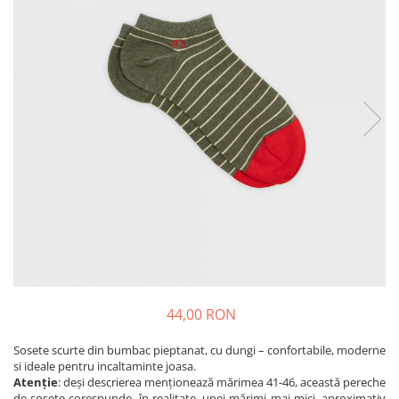
Produse pentru casa
Accesorii
Idei pentru casa
Prosoape bucatarie
44,00 RON
Sosete scurte din bumbac pieptanat, cu dungi – confortabile, moderne
si ideale pentru incaltaminte joasa.
Atenție
: deși descrierea menționează mărimea 41-46, această pereche
de șosete corespunde, în realitate, unei mărimi mai mici, aproximativ