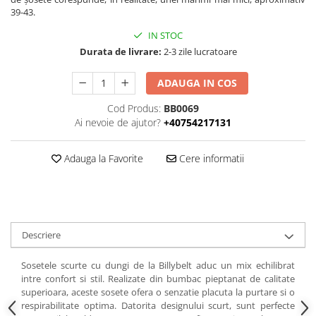
39-43.
IN STOC
Durata de livrare:
2-3 zile lucratoare
ADAUGA IN COS
Cod Produs:
BB0069
Ai nevoie de ajutor?
+40754217131
Adauga la Favorite
Cere informatii
Descriere
Sosetele scurte cu dungi de la Billybelt aduc un mix echilibrat
intre confort si stil. Realizate din bumbac pieptanat de calitate
superioara, aceste sosete ofera o senzatie placuta la purtare si o
respirabilitate optima. Datorita designului scurt, sunt perfecte