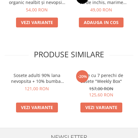
organic nealbit și nevopsit,
verde inchis, marime
ecru, model Laura
universala
54,00 RON
49,00 RON
VEZI VARIANTE
ADAUGA IN COS
PRODUSE SIMILARE
Sosete adulti 90% lana
Cutie cu 7 perechi de
-20%
nevopsita + 10% bumbac
sosete "Weekly Box"
organic, Chocolate, model
121,00 RON
157,00 RON
Andrea
125,60 RON
VEZI VARIANTE
VEZI VARIANTE
NEWSLETTER