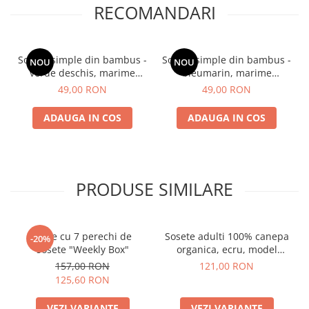
RECOMANDARI
Sosete simple din bambus -
Sosete simple din bambus -
NOU
NOU
verde deschis, marime
bleumarin, marime
universala
universala
49,00 RON
49,00 RON
ADAUGA IN COS
ADAUGA IN COS
PRODUSE SIMILARE
Cutie cu 7 perechi de
Sosete adulti 100% canepa
-20%
sosete "Weekly Box"
organica, ecru, model
Enrico
157,00 RON
121,00 RON
125,60 RON
VEZI VARIANTE
VEZI VARIANTE