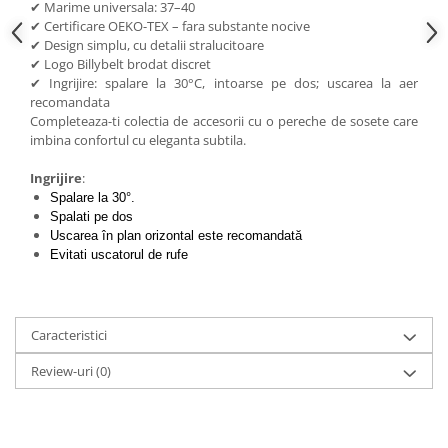
✔ Marime universala: 37–40
✔ Certificare OEKO-TEX – fara substante nocive
✔ Design simplu, cu detalii stralucitoare
✔ Logo Billybelt brodat discret
✔ Ingrijire: spalare la 30°C, intoarse pe dos; uscarea la aer
recomandata
Completeaza-ti colectia de accesorii cu o pereche de sosete care
imbina confortul cu eleganta subtila.
Ingrijire
:
Spalare la 30°.
Spalati pe dos
Uscarea în plan orizontal este recomandată
Evitati uscatorul de rufe
Caracteristici
Review-uri
(0)