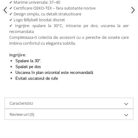
✔ Marime universala: 37–40
✔ Certificare OEKO-TEX – fara substante nocive
✔ Design simplu, cu detalii stralucitoare
✔ Logo Billybelt brodat discret
✔ Ingrijire: spalare la 30°C, intoarse pe dos; uscarea la aer
recomandata
Completeaza-ti colectia de accesorii cu o pereche de sosete care
imbina confortul cu eleganta subtila.
Ingrijire
:
Spalare la 30°.
Spalati pe dos
Uscarea în plan orizontal este recomandată
Evitati uscatorul de rufe
Caracteristici
Review-uri
(0)