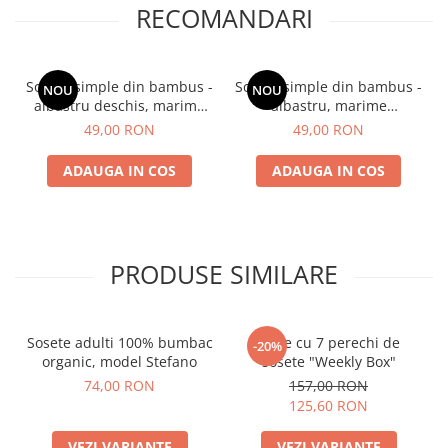
RECOMANDARI
Sosete simple din bambus -
Sosete simple din bambus -
NOU
NOU
albastru deschis, marime
albastru, marime
universala
universala
49,00 RON
49,00 RON
ADAUGA IN COS
ADAUGA IN COS
PRODUSE SIMILARE
Sosete adulti 100% bumbac
Cutie cu 7 perechi de
-20%
organic, model Stefano
sosete "Weekly Box"
74,00 RON
157,00 RON
125,60 RON
VEZI VARIANTE
VEZI VARIANTE