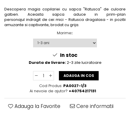
Descopera magia copilariei cu sapca "Ratusca" de culoare
galben. Aceasta sapca aduce in prim-plan
personajul indragit de cei mici - Ratusca dragalasa - in pozitii
amuzante si captivante, brodat cu grija.
Marime
:
In stoc
Durata de livrare:
2-3 zile lucratoare
ADAUGA IN COS
Cod Produs:
PA0027-1/3
Ai nevoie de ajutor?
+40754217131
Adauga la Favorite
Cere informatii