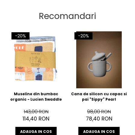
Recomandari
-20%
-20%
Museline din bumbac
Cana de silicon cu capac si
organic - Lucien Swaddle
pai "Sippy" Pearl
143,00 RON
98,00 RON
114,40 RON
78,40 RON
ADAUGA IN COS
ADAUGA IN COS