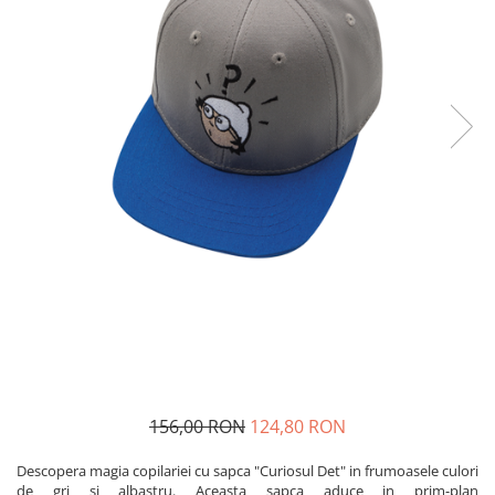
Produse pentru casa
Accesorii
Idei pentru casa
Prosoape bucatarie
156,00 RON
124,80 RON
Descopera magia copilariei cu sapca "Curiosul Det" in frumoasele culori
de gri si albastru. Aceasta sapca aduce in prim-plan