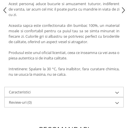
Acest personaj aduce bucurie si amuzament tuturor, indiferent
de varsta, iar acum cel mic il poate purta cu mandrie in viata de zi
cu zi.
Aceasta sapca este confectionata din bumbac 100%, un material
moale si confortabil pentru ca puiul tau sa se simta minunat in
fiecare zi. Culorile gri si albastru se potrivesc perfect cu broderiile
de calitate, oferind un aspect vesel si atragator.
Produsul este unul oficial licentiat, ceea ce inseamna ca vei avea o
piesa autentica si de inalta calitate.
Intretinere: Spalare la 30 °C, fara inalbitor, fara curatare chimica,
nu se usuca la masina, nu se calca.
Caracteristici
Review-uri
(0)