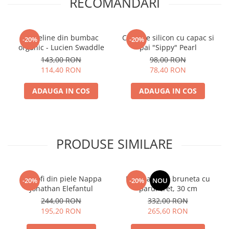
RECOMANDARI
Museline din bumbac
Cana de silicon cu capac si
-20%
-20%
organic - Lucien Swaddle
pai "Sippy" Pearl
143,00 RON
98,00 RON
114,40 RON
78,40 RON
ADAUGA IN COS
ADAUGA IN COS
PRODUSE SIMILARE
Pantofi din piele Nappa
Papusa Mia - bruneta cu
-20%
-20%
NOU
Jonathan Elefantul
parul cret, 30 cm
244,00 RON
332,00 RON
195,20 RON
265,60 RON