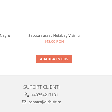
 Negru
Sacosa-rucsac Notabag Visiniu
Sacosa-r
148,00 RON
ADAUGA IN COS
SUPORT CLIENTI
+40754217131
contact@dichisit.ro