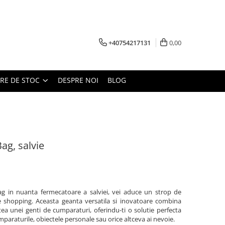
+40754217131
0,00
ARE DE STOC
DESPRE NOI
BLOG
ag, salvie
 in nuanta fermecatoare a salviei, vei aduce un strop de
i de shopping. Aceasta geanta versatila si inovatoare combina
tea unei genti de cumparaturi, oferindu-ti o solutie perfecta
paraturile, obiectele personale sau orice altceva ai nevoie.