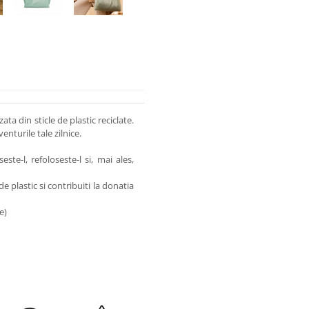
ta din sticle de plastic reciclate.
enturile tale zilnice.
ste-l, refoloseste-l si, mai ales,
e plastic si contribuiti la donatia
e)