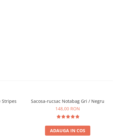
 Stripes
Sacosa-rucsac Notabag Gri / Negru
Sacos
148,00 RON
ADAUGA IN COS