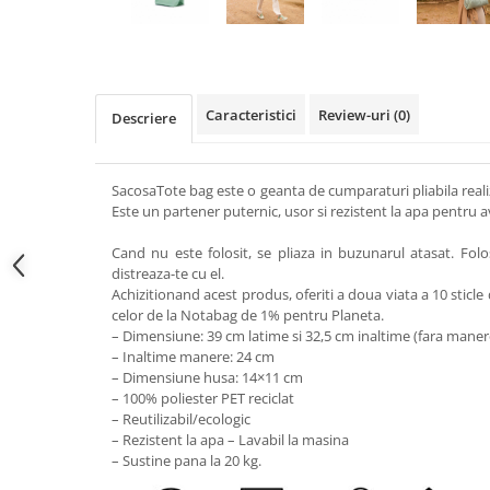
Caracteristici
Review-uri
(0)
Descriere
SacosaTote bag este o geanta de cumparaturi pliabila realiza
Este un partener puternic, usor si rezistent la apa pentru av
Cand nu este folosit, se pliaza in buzunarul atasat. Folose
distreaza-te cu el.
Achizitionand acest produs, oferiti a doua viata a 10 sticle d
celor de la Notabag de 1% pentru Planeta.
– Dimensiune: 39 cm latime si 32,5 cm inaltime (fara maner
– Inaltime manere: 24 cm
– Dimensiune husa: 14×11 cm
– 100% poliester PET reciclat
– Reutilizabil/ecologic
– Rezistent la apa – Lavabil la masina
– Sustine pana la 20 kg.