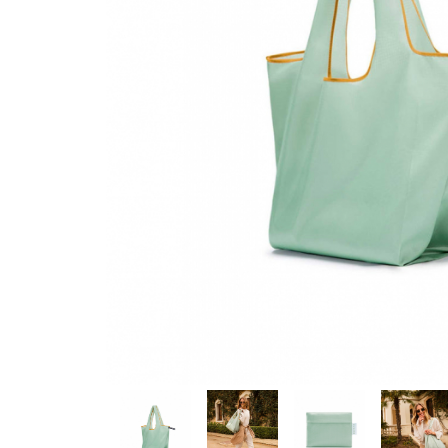
Produse pentru casa
Accesorii
Idei pentru casa
Prosoape bucatarie