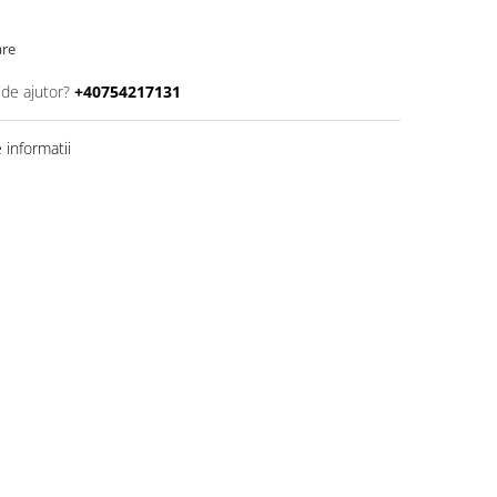
are
 de ajutor?
+40754217131
informatii