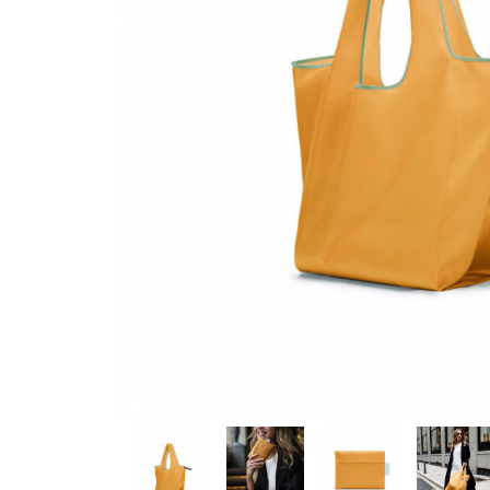
Produse pentru casa
Accesorii
Idei pentru casa
Prosoape bucatarie