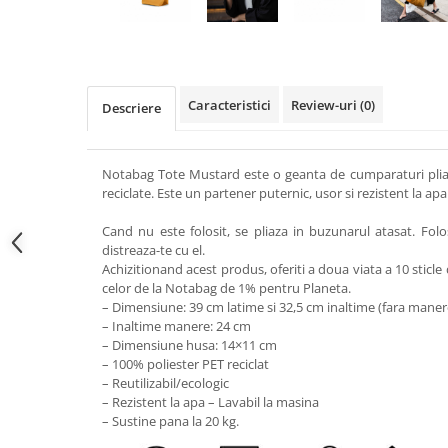
Caracteristici
Review-uri
(0)
Descriere
Notabag Tote Mustard este o geanta de cumparaturi pliabil
reciclate. Este un partener puternic, usor si rezistent la apa
Cand nu este folosit, se pliaza in buzunarul atasat. Folose
distreaza-te cu el.
Achizitionand acest produs, oferiti a doua viata a 10 sticle d
celor de la Notabag de 1% pentru Planeta.
– Dimensiune: 39 cm latime si 32,5 cm inaltime (fara maner
– Inaltime manere: 24 cm
– Dimensiune husa: 14×11 cm
– 100% poliester PET reciclat
– Reutilizabil/ecologic
– Rezistent la apa – Lavabil la masina
– Sustine pana la 20 kg.