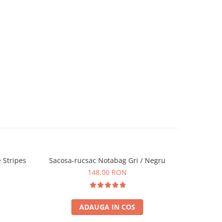
 Stripes
Sacosa-rucsac Notabag Gri / Negru
Sacos
148,00 RON
ADAUGA IN COS