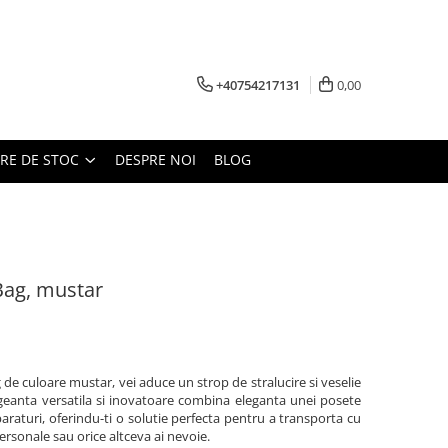
+40754217131
0,00
ARE DE STOC
DESPRE NOI
BLOG
Bag, mustar
e culoare mustar, vei aduce un strop de stralucire si veselie
 geanta versatila si inovatoare combina eleganta unei posete
araturi, oferindu-ti o solutie perfecta pentru a transporta cu
ersonale sau orice altceva ai nevoie.