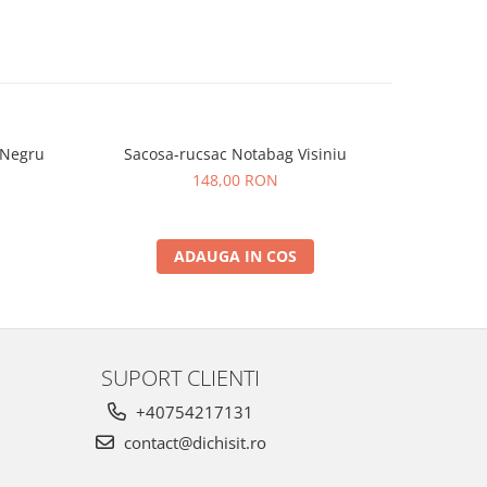
 Negru
Sacosa-rucsac Notabag Visiniu
Sacosa-r
148,00 RON
ADAUGA IN COS
SUPORT CLIENTI
+40754217131
contact@dichisit.ro