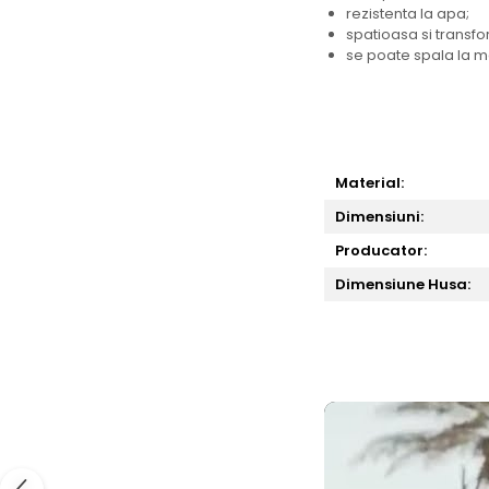
rezistenta la apa;
spatioasa si transfo
se poate spala la m
Material:
Dimensiuni:
Producator:
Dimensiune Husa: