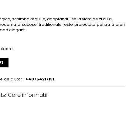
ica, schimba regulile, adaptandu-se la viata de zi cu zi.
 moderna a sacosei traditionale, este proiectata pentru a oferi
n mod elegant.
ratoare
OS
ie de ajutor?
+40754217131
Cere informatii