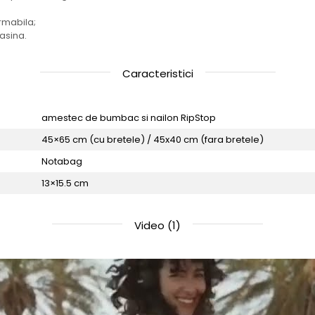
rmabila;
asina.
Caracteristici
amestec de bumbac si nailon RipStop
45×65 cm (cu bretele) / 45x40 cm (fara bretele)
Notabag
13×15.5 cm
Video
(1)