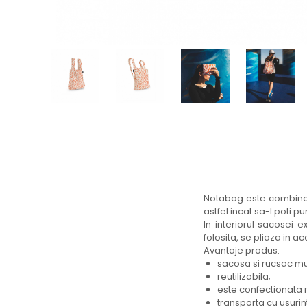
Notabag este combinati
astfel incat sa-l poti p
In interiorul sacosei 
folosita, se pliaza in 
Avantaje produs:
sacosa si rucsac mul
reutilizabila;
este confectionata
transporta cu usurin