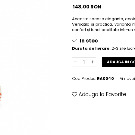
148,00 RON
Aceasta sacosa eleganta, ecolog
Versatila si practica, varianta
confort și functionalitate intr-u
In stoc
Durata de livrare:
2-3 zile luc
ADAUGA IN C
Cod Produs:
RA0040
Ai nevo
Adauga la Favorite