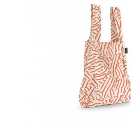
Accesorii
Imbracaminte
Produse pentru casa
Accesorii
Idei pentru casa
Prosoape bucatarie