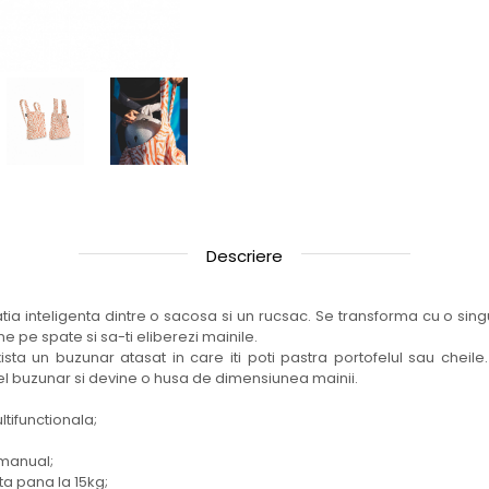
Descriere
a inteligenta dintre o sacosa si un rucsac. Se transforma cu o sing
une pe spate si sa-ti eliberezi mainile.
exista un buzunar atasat in care iti poti pastra portofelul sau chei
acel buzunar si devine o husa de dimensiunea mainii.
tifunctionala;
 manual;
ta pana la 15kg;