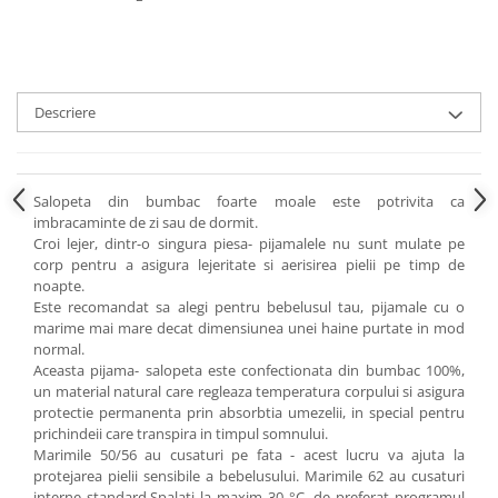
Descriere
Salopeta din bumbac foarte moale este potrivita ca
imbracaminte de zi sau de dormit.
Croi lejer, dintr-o singura piesa- pijamalele nu sunt mulate pe
corp pentru a asigura lejeritate si aerisirea pielii pe timp de
noapte.
Este recomandat sa alegi pentru bebelusul tau, pijamale cu o
marime mai mare decat dimensiunea unei haine purtate in mod
normal.
Aceasta pijama- salopeta este confectionata din bumbac 100%,
un material natural care regleaza temperatura corpului si asigura
protectie permanenta prin absorbtia umezelii, in special pentru
prichindeii care transpira in timpul somnului.
Marimile 50/56 au cusaturi pe fata - acest lucru va ajuta la
protejarea pielii sensibile a bebelusului. Marimile 62 au cusaturi
interne standard.Spalati la maxim 30 °C, de preferat programul