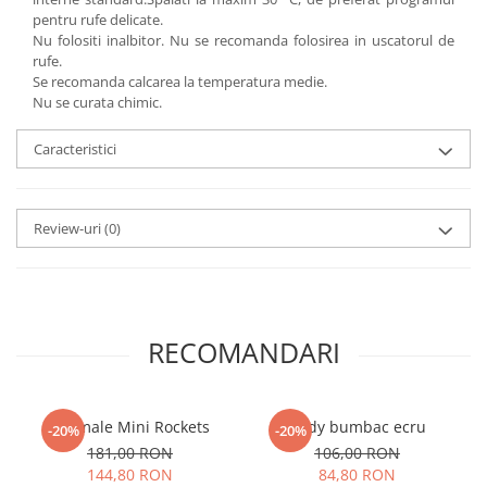
pentru rufe delicate.
Nu folositi inalbitor. Nu se recomanda folosirea in uscatorul de
rufe.
Se recomanda calcarea la temperatura medie.
Nu se curata chimic.
Caracteristici
Review-uri
(0)
RECOMANDARI
Pijamale Mini Rockets
Body bumbac ecru
-20%
-20%
181,00 RON
106,00 RON
144,80 RON
84,80 RON