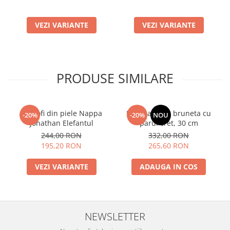
VEZI VARIANTE
VEZI VARIANTE
PRODUSE SIMILARE
Pantofi din piele Nappa
Papusa Mia - bruneta cu
-20%
-20%
NOU
Jonathan Elefantul
parul cret, 30 cm
244,00 RON
332,00 RON
195,20 RON
265,60 RON
VEZI VARIANTE
ADAUGA IN COS
NEWSLETTER