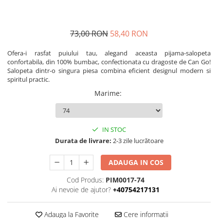
73,00 RON
58,40 RON
Ofera-i rasfat puiului tau, alegand aceasta pijama-salopeta
confortabila, din 100% bumbac, confectionata cu dragoste de Can Go!
Salopeta dintr-o singura piesa combina eficient designul modern si
spiritul practic.
Marime
:
IN STOC
Durata de livrare:
2-3 zile lucrătoare
ADAUGA IN COS
Cod Produs:
PIM0017-74
Ai nevoie de ajutor?
+40754217131
Adauga la Favorite
Cere informatii