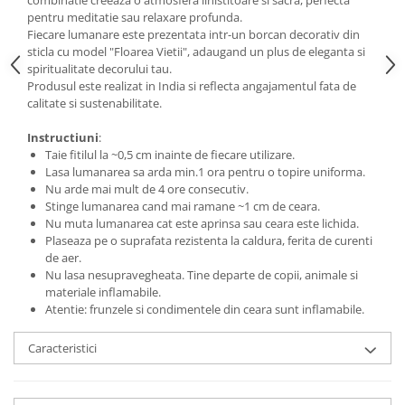
combinatie creeaza o atmosfera linistitoare si sacra, perfecta
pentru meditatie sau relaxare profunda.
Fiecare lumanare este prezentata intr-un borcan decorativ din
sticla cu model "Floarea Vietii", adaugand un plus de eleganta si
spiritualitate decorului tau.
Produsul este realizat in India si reflecta angajamentul fata de
calitate si sustenabilitate.
Instructiuni
:
Taie fitilul la ~0,5 cm inainte de fiecare utilizare.
Lasa lumanarea sa arda min.1 ora pentru o topire uniforma.
Nu arde mai mult de 4 ore consecutiv.
Stinge lumanarea cand mai ramane ~1 cm de ceara.
Nu muta lumanarea cat este aprinsa sau ceara este lichida.
Plaseaza pe o suprafata rezistenta la caldura, ferita de curenti
de aer.
Nu lasa nesupravegheata. Tine departe de copii, animale si
materiale inflamabile.
Atentie: frunzele si condimentele din ceara sunt inflamabile.
Caracteristici