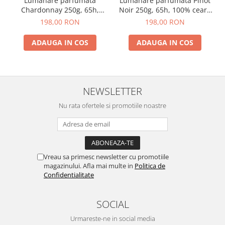
Lumanare parfumata
Lumanare parfumata Pinot
Chardonnay 250g, 65h,
Noir 250g, 65h, 100% ceara
100% ceara vegetala
vegetala
198,00 RON
198,00 RON
ADAUGA IN COS
ADAUGA IN COS
NEWSLETTER
Nu rata ofertele si promotiile noastre
Vreau sa primesc newsletter cu promotiile
magazinului. Afla mai multe in
Politica de
Confidentialitate
SOCIAL
Urmareste-ne in social media