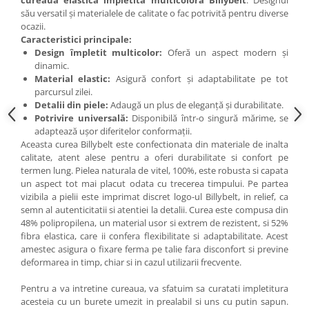
cureaua elastică împletită multicoloră Billybelt
. Designul
său versatil și materialele de calitate o fac potrivită pentru diverse
ocazii.
Caracteristici principale:
Design împletit multicolor:
Oferă un aspect modern și
dinamic.
Material elastic:
Asigură confort și adaptabilitate pe tot
parcursul zilei.
Detalii din piele:
Adaugă un plus de eleganță și durabilitate.
Potrivire universală:
Disponibilă într-o singură mărime, se
adaptează ușor diferitelor conformații.
Aceasta curea Billybelt este confectionata din materiale de inalta
calitate, atent alese pentru a oferi durabilitate si confort pe
termen lung. Pielea naturala de vitel, 100%, este robusta si capata
un aspect tot mai placut odata cu trecerea timpului. Pe partea
vizibila a pielii este imprimat discret logo-ul Billybelt, in relief, ca
semn al autenticitatii si atentiei la detalii. Curea este compusa din
48% polipropilena, un material usor si extrem de rezistent, si 52%
fibra elastica, care ii confera flexibilitate si adaptabilitate. Acest
amestec asigura o fixare ferma pe talie fara disconfort si previne
deformarea in timp, chiar si in cazul utilizarii frecvente.
Pentru a va intretine cureaua, va sfatuim sa curatati impletitura
acesteia cu un burete umezit in prealabil si uns cu putin sapun.