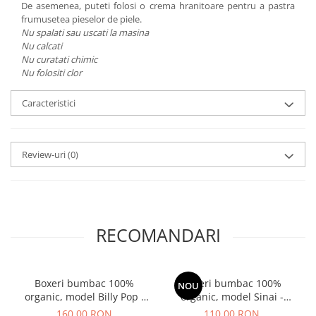
De asemenea, puteti folosi o crema hranitoare pentru a pastra
frumusetea pieselor de piele.
Nu spalati sau uscati la masina
Nu calcati
Nu curatati chimic
Nu folositi clor
Caracteristici
Review-uri
(0)
RECOMANDARI
Boxeri bumbac 100%
Boxeri bumbac 100%
NOU
organic, model Billy Pop -
organic, model Sinai -
diverse marimi
diverse marimi
160,00 RON
110,00 RON