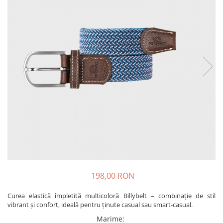
Produse pentru casa
Accesorii
Idei pentru casa
Prosoape bucatarie
198,00 RON
Curea elastică împletită multicoloră Billybelt – combinație de stil
vibrant și confort, ideală pentru ținute casual sau smart-casual.
Marime
: