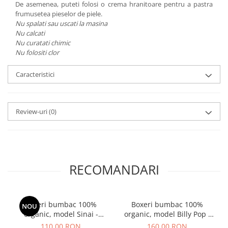
De asemenea, puteti folosi o crema hranitoare pentru a pastra
frumusetea pieselor de piele.
Nu spalati sau uscati la masina
Nu calcati
Nu curatati chimic
Nu folositi clor
Caracteristici
Review-uri
(0)
RECOMANDARI
Boxeri bumbac 100%
Boxeri bumbac 100%
NOU
organic, model Sinai -
organic, model Billy Pop -
diverse marimi
diverse marimi
110,00 RON
160,00 RON