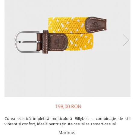
Produse pentru casa
Accesorii
Idei pentru casa
Prosoape bucatarie
198,00 RON
Curea elastică împletită multicoloră Billybelt – combinație de stil
vibrant și confort, ideală pentru ținute casual sau smart-casual.
Marime
: