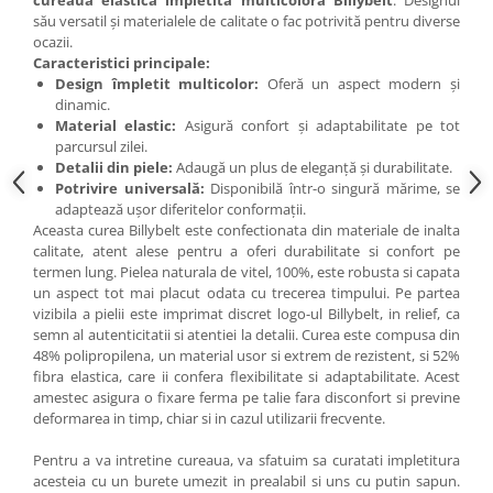
cureaua elastică împletită multicoloră Billybelt
. Designul
său versatil și materialele de calitate o fac potrivită pentru diverse
ocazii.
Caracteristici principale:
Design împletit multicolor:
Oferă un aspect modern și
dinamic.
Material elastic:
Asigură confort și adaptabilitate pe tot
parcursul zilei.
Detalii din piele:
Adaugă un plus de eleganță și durabilitate.
Potrivire universală:
Disponibilă într-o singură mărime, se
adaptează ușor diferitelor conformații.
Aceasta curea Billybelt este confectionata din materiale de inalta
calitate, atent alese pentru a oferi durabilitate si confort pe
termen lung. Pielea naturala de vitel, 100%, este robusta si capata
un aspect tot mai placut odata cu trecerea timpului. Pe partea
vizibila a pielii este imprimat discret logo-ul Billybelt, in relief, ca
semn al autenticitatii si atentiei la detalii. Curea este compusa din
48% polipropilena, un material usor si extrem de rezistent, si 52%
fibra elastica, care ii confera flexibilitate si adaptabilitate. Acest
amestec asigura o fixare ferma pe talie fara disconfort si previne
deformarea in timp, chiar si in cazul utilizarii frecvente.
Pentru a va intretine cureaua, va sfatuim sa curatati impletitura
acesteia cu un burete umezit in prealabil si uns cu putin sapun.