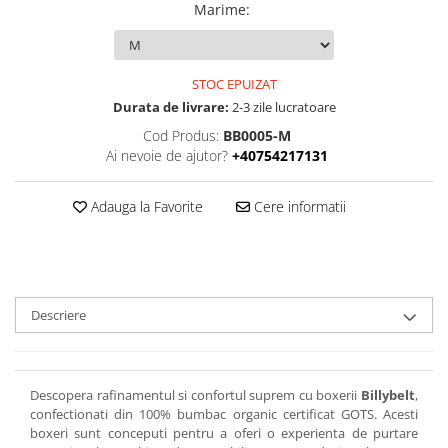
Marime
:
STOC EPUIZAT
Durata de livrare:
2-3 zile lucratoare
Cod Produs:
BB0005-M
Ai nevoie de ajutor?
+40754217131
Adauga la Favorite
Cere informatii
Descriere
Descopera rafinamentul si confortul suprem cu boxerii
Billybelt
,
confectionati din 100% bumbac organic certificat GOTS. Acesti
boxeri sunt conceputi pentru a oferi o experienta de purtare