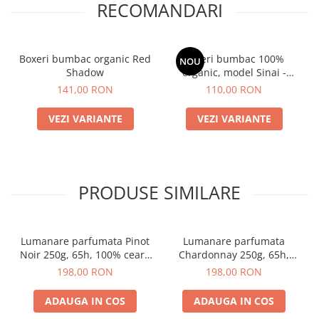
RECOMANDARI
Boxeri bumbac organic Red
Boxeri bumbac 100%
NOU
Shadow
organic, model Sinai -
diverse marimi
141,00 RON
110,00 RON
VEZI VARIANTE
VEZI VARIANTE
PRODUSE SIMILARE
Lumanare parfumata Pinot
Lumanare parfumata
Noir 250g, 65h, 100% ceara
Chardonnay 250g, 65h,
vegetala
100% ceara vegetala
198,00 RON
198,00 RON
ADAUGA IN COS
ADAUGA IN COS