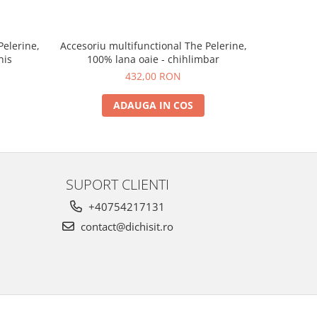
Pelerine,
Accesoriu multifunctional The Pelerine,
Accesoriu 
his
100% lana oaie - chihlimbar
10
432,00 RON
ADAUGA IN COS
SUPORT CLIENTI
+40754217131
contact@dichisit.ro