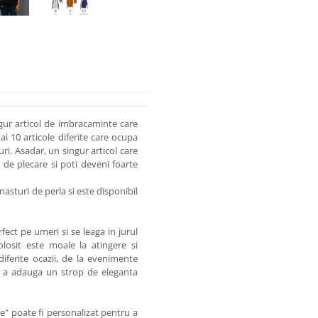
ngur articol de imbracaminte care
ai 10 articole diferite care ocupa
i. Asadar, un singur articol care
de plecare si poti deveni foarte
 nasturi de perla si este disponibil
fect pe umeri si se leaga in jurul
folosit este moale la atingere si
diferite ocazii, de la evenimente
ru a adauga un strop de eleganta
ne" poate fi personalizat pentru a