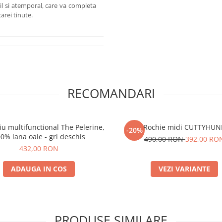
til si atemporal, care va completa
arei tinute.
RECOMANDARI
iu multifunctional The Pelerine,
Rochie midi CUTTYHUN
-20%
0% lana oaie - gri deschis
490,00 RON
392,00 RO
432,00 RON
ADAUGA IN COS
VEZI VARIANTE
PRODUSE SIMILARE