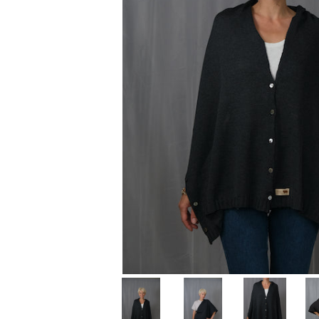
Produse pentru casa
Accesorii
Idei pentru casa
Prosoape bucatarie