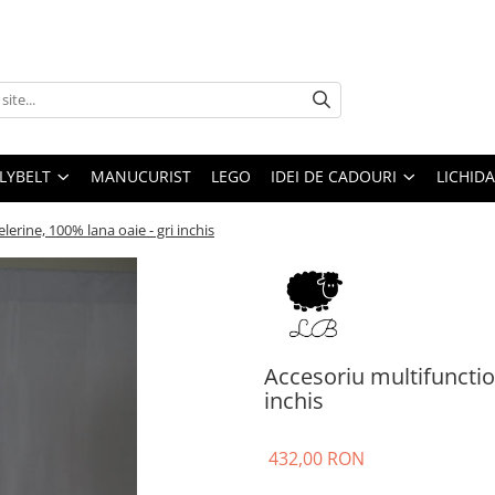
LLYBELT
MANUCURIST
LEGO
IDEI DE CADOURI
LICHID
erine, 100% lana oaie - gri inchis
Accesoriu multifunction
inchis
432,00 RON