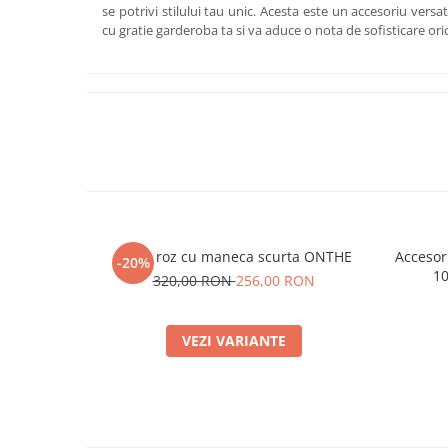
se potrivi stilului tau unic. Acesta este un accesoriu versa
cu gratie garderoba ta si va aduce o nota de sofisticare oric
Bluza roz cu maneca scurta ONTHE
Accesor
-20%
10
320,00 RON
256,00 RON
VEZI VARIANTE