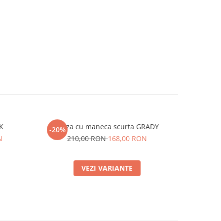
K
Bluza cu maneca scurta GRADY
Accesoriu 
-20%
1
N
210,00 RON
168,00 RON
VEZI VARIANTE