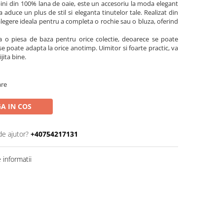
ini din 100% lana de oaie, este un accesoriu la moda elegant
a aduce un plus de stil si eleganta tinutelor tale. Realizat din
 alegere ideala pentru a completa o rochie sau o bluza, oferind
ta o piesa de baza pentru orice colectie, deoarece se poate
se poate adapta la orice anotimp. Uimitor si foarte practic, va
jita bine.
are
A IN COS
de ajutor?
+40754217131
informatii