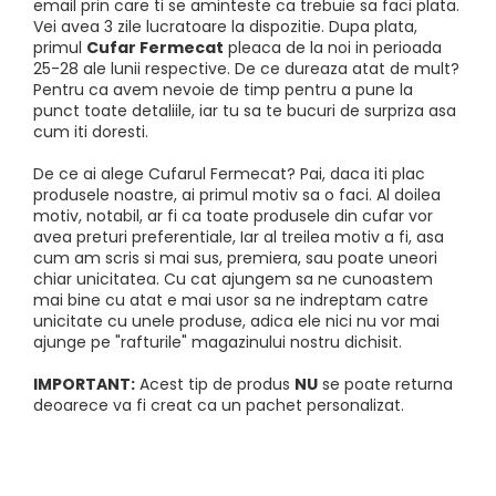
email prin care ti se aminteste ca trebuie sa faci plata.
Vei avea 3 zile lucratoare la dispozitie. Dupa plata,
primul
Cufar Fermecat
pleaca de la noi in perioada
25-28 ale lunii respective. De ce dureaza atat de mult?
Pentru ca avem nevoie de timp pentru a pune la
punct toate detaliile, iar tu sa te bucuri de surpriza asa
cum iti doresti.
De ce ai alege Cufarul Fermecat? Pai, daca iti plac
produsele noastre, ai primul motiv sa o faci. Al doilea
motiv, notabil, ar fi ca toate produsele din cufar vor
avea preturi preferentiale, Iar al treilea motiv a fi, asa
cum am scris si mai sus, premiera, sau poate uneori
chiar unicitatea. Cu cat ajungem sa ne cunoastem
mai bine cu atat e mai usor sa ne indreptam catre
unicitate cu unele produse, adica ele nici nu vor mai
ajunge pe "rafturile" magazinului nostru dichisit.
IMPORTANT:
Acest tip de produs
NU
se poate returna
deoarece va fi creat ca un pachet personalizat.