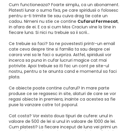
Accesorii
Cum functioneaza? Foarte simplu, ca un abonament.
Imbracaminte
Platesti lunar o suma fixa, pe care spiridusii o folosesc
pentru a-ti trimite tie sau cuiva drag tie cate un
Produse pentru casa
cadou. Nimeni nu stie ce contine
Cufarul Fermecat
,
in afara de ei. E ca si cum Mos Craciun vine la tine in
Accesorii
fiecare luna. Si nici nu trebuie sa ii scrii...
Idei pentru casa
Ce trebuie sa faci? Sa ne povestesti printr-un email
Prosoape bucatarie
cate ceva despre tine si familia ta sau despre cei
carora vrei sa le faci o surpriza. Astfel, spiridusii vor
incerca sa puna in cufar lucruri magice cat mai
potrivite. Apoi trebuie sa iti fac un cont pe site-ul
nostru, pentru a te anunta cand e momentul sa faci
plata.
Ce obiecte poate contine cufarul? In mare parte
produse ce se regasesc in site, alaturi de care se vor
regasi obiecte in premiera, inainte ca acestea sa fie
puse la vanzare catre tot poporul.
Cat costa? Vor exista doua tipuri de cufere: unul in
valoare de 500 de lei si unul in valoare de 1000 de lei.
Cum platesti? La fiecare inceput de luna vei primi un