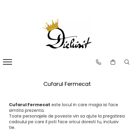
Billybelt
Idei de cadouri
Lichidare de Stoc
Boxeri
Cadouri femei
Produse copii
Curele
Cadouri barbati
Jucarii
Imbracaminte Copii
Sepci
Cadouri copii si bebelusi
Incaltaminte Copii
Sosete
Seturi cadou
Sosete Copii
Sosete barbati
Accesorii Copii
Cufarul Fermecat
Sosete dama
Igiena si Ingrijire Copii
Imbracaminte
Carti Copii
Cufarul Fermecat
este locul in care magia isi face
Terapie Senzoriala
simtita prezenta.
Produse adulti
Toate personajele de poveste vin sa ajute la pregatirea
cadoului pe care il poti face oricui doresti tu, inclusiv
Sosete
tie.