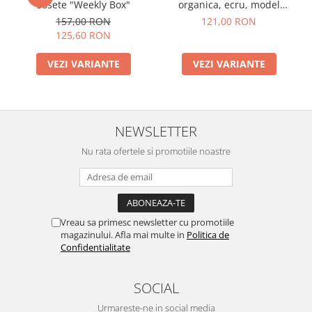
sosete "Weekly Box"
organica, ecru, model
Enrico
157,00 RON
121,00 RON
125,60 RON
VEZI VARIANTE
VEZI VARIANTE
NEWSLETTER
Nu rata ofertele si promotiile noastre
Vreau sa primesc newsletter cu promotiile
magazinului. Afla mai multe in
Politica de
Confidentialitate
SOCIAL
Urmareste-ne in social media