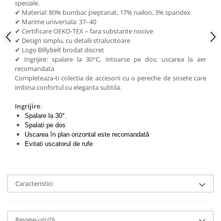
speciale.
✔ Material: 80% bumbac pieptanat, 17% nailon, 3% spandex
✔ Marime universala: 37–40
✔ Certificare OEKO-TEX – fara substante nocive
✔ Design simplu, cu detalii stralucitoare
✔ Logo Billybelt brodat discret
✔ Ingrijire: spalare la 30°C, intoarse pe dos; uscarea la aer
recomandata
Completeaza-ti colectia de accesorii cu o pereche de sosete care
imbina confortul cu eleganta subtila.
Ingrijire
:
Spalare la 30°.
Spalati pe dos
Uscarea în plan orizontal este recomandată
Evitati uscatorul de rufe
Caracteristici
Review-uri
(0)