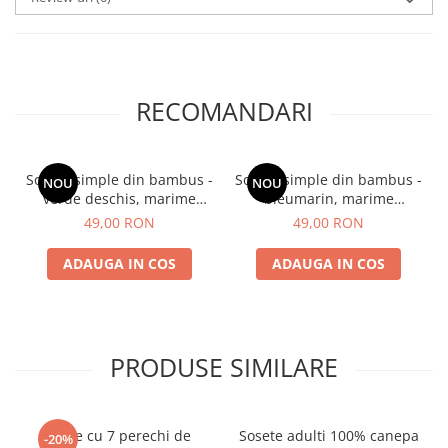
RECOMANDARI
Sosete simple din bambus -
Sosete simple din bambus -
NOU
NOU
verde deschis, marime
bleumarin, marime
universala
universala
49,00 RON
49,00 RON
ADAUGA IN COS
ADAUGA IN COS
PRODUSE SIMILARE
Cutie cu 7 perechi de
Sosete adulti 100% canepa
-20%