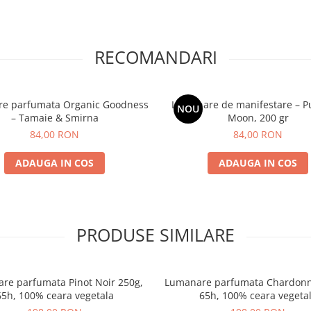
RECOMANDARI
e parfumata Organic Goodness
Lumanare de manifestare – Pu
NOU
– Tamaie & Smirna
Moon, 200 gr
84,00 RON
84,00 RON
ADAUGA IN COS
ADAUGA IN COS
PRODUSE SIMILARE
re parfumata Pinot Noir 250g,
Lumanare parfumata Chardonn
65h, 100% ceara vegetala
65h, 100% ceara vegeta