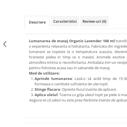
Caracteristici
Review-uri
(0)
Descriere
Lumanarea de masaj Organic Lavender 100 ml
transfo
o experienta relaxanta si hidratanta. Fabricata din ingredi
lumanare se topeste la o temperatura scazuta, devenind 
hraneste pielea in timp ce o masezi. Aromele exotice 
atmosfera intima si reconfortanta. Ambalata intr-un recipi
pentru folosirea acasa sau in saloanele de masaj.
Mod de utilizare:
Aprinde lumanarea
: Lasă-o să ardă timp de 15-
formeaza o cantitate suficienta de ulei topit.
Stinge flacara
: Opreste focul inainte de aplicare.
Aplica uleiul
: Toarna cu grija uleiul topit pe piele si m
Asigura-te că uleiul nu este prea fierbinte inainte de aplicar