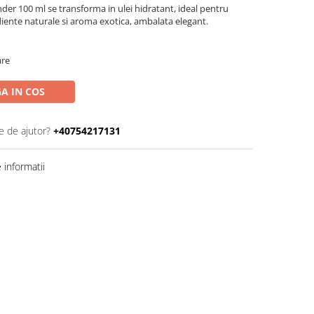
r 100 ml se transforma in ulei hidratant, ideal pentru
diente naturale si aroma exotica, ambalata elegant.
are
A IN COS
e de ajutor?
+40754217131
informatii