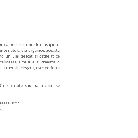
rma orice sesiune de masaj intr-
ente naturale si organice, aceasta
un ulei delicat si catifelat ce
calmeaza simturile si creeaza o
ent metalic elegant, este perfecta
30 de minute sau pana cand se
aseaza usor.
e.