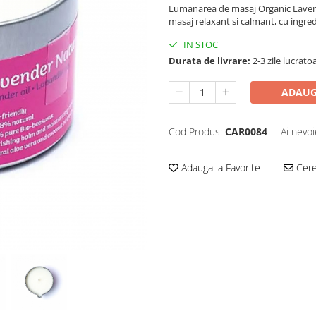
Lumanarea de masaj Organic Lavende
masaj relaxant si calmant, cu ingre
IN STOC
Durata de livrare:
2-3 zile lucrato
ADAUG
Cod Produs:
CAR0084
Ai nevoi
Adauga la Favorite
Cere 