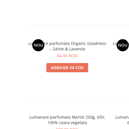
Lumanare parfumata Organic Goodness
Lumanar
NOU
NOU
– Salvie & Lavanda
84,00 RON
ADAUGA IN COS
Lumanare parfumata Merlot 250g, 65h,
Lumana
100% ceara vegetala