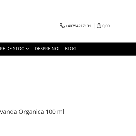
+40754217131
0,00
ARE DE STOC
DESPRE NOI
BLOG
vanda Organica 100 ml