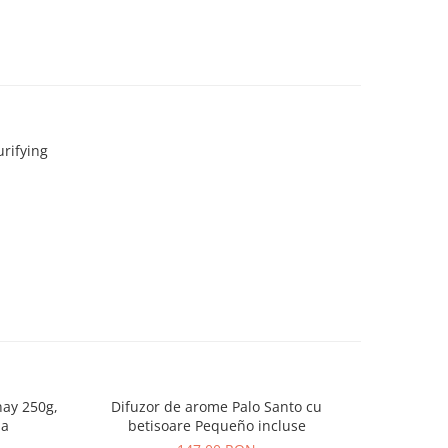
rifying
ay 250g,
Difuzor de arome Palo Santo cu
Lumanare
la
betisoare Pequeño incluse
65h