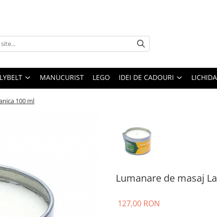
LLYBELT
MANUCURIST
LEGO
IDEI DE CADOURI
LICHID
nica 100 ml
Lumanare de masaj La
127,00 RON