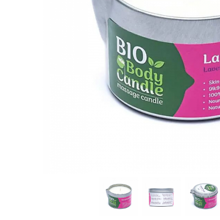
Produse pentru casa
Accesorii
Idei pentru casa
Prosoape bucatarie