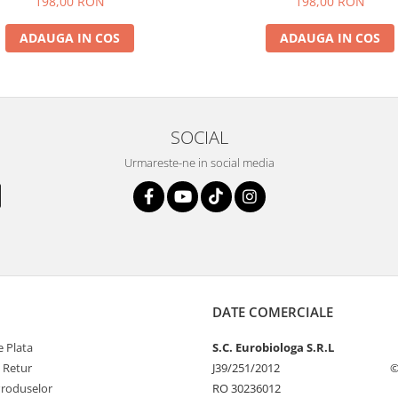
198,00 RON
198,00 RON
ADAUGA IN COS
ADAUGA IN COS
SOCIAL
Urmareste-ne in social media
DATE COMERCIALE
 Plata
S.C. Eurobiologa S.R.L
e Retur
J39/251/2012
©
Produselor
RO 30236012