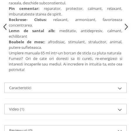
raceala, deschide subconstientul.
Pin cementar:
reparator, protector, calmant, relaxant,
imbunatateste starea de spirit.
Rockrose- Cistus:
relaxant, armonizant, favorizeaza
concentrarea.
Lemn de santal alb:
meditativ, antidepresiv, calmant,
echilibrant
Boabele de mosc:
afrodisiac, stimulant, stralucitor, animal,
putere sufleteasca.
Umplere manuala 65 ml intr-un borcan de sticla cu pluta naturala
Fumezi? Ori de cate ori doresti sa iti cureti, re-energizezi si
intaresti incaperile sau mediul. Ai incredere in intuitia ta, este cea
potrivita!
Caracteristici
Video
(1)
Review-uri
(0)