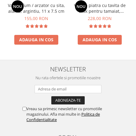
Vas de fum / arzator cu sita,
Vas de piatra cu tavita de
NOU
NOU
alama, argintiu, 11 x 7.5 cm
inox pentru tamaiat,
Mandala
155,00 RON
228,00 RON
ADAUGA IN COS
ADAUGA IN COS
NEWSLETTER
Nu rata ofertele si promotiile noastre
Vreau sa primesc newsletter cu promotiile
magazinului. Afla mai multe in
Politica de
Confidentialitate